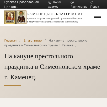
Русская Православная
Карта
Церковь
храмов
Расписание
Поиск
КАМЕНЕЦКОЕ БЛАГОЧИНИЕ
Брестская епархия, Белорусской Православной Церкви,
(Белорусского экзархата Московского Патриархата)
Главная
/
Благочиние
/
На кануне престольного
праздника в Симеоновском храме г. Каменец.
На кануне престольного
праздника в Симеоновском храме
г. Каменец.