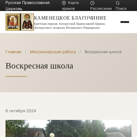
Русская Православная
Карта
Церковь
храмов
Расписание
Поиск
КАМЕНЕЦКОЕ БЛАГОЧИНИЕ
Брестская епархия, Белорусской Православной Церкви,
(Белорусского экзархата Московского Патриархата)
Главная
/
Миссионерская работа
/
Воскресная школа
Воскресная школа
6 октября 2024